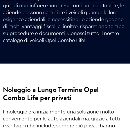
quindi non influenzano i resoconti annuali. Inoltre, le
aziende possono cambiare i veicoli quando le loro
esigenze aziendali lo necessitino.Le aziende godono
di molti vantaggi fiscali e, inoltre, risparmiano tempo
su procedure e documenti. Conosci tutto il nostro
catalogo di veicoli Opel Combo Life!
Noleggio a Lungo Termine Opel
Combo Life per privati
Il noleggio era inizialmente una soluzione molto
conveniente per le auto aziendali ma, grazie a tutti
i vantaggi che include, sempre più privati hanno