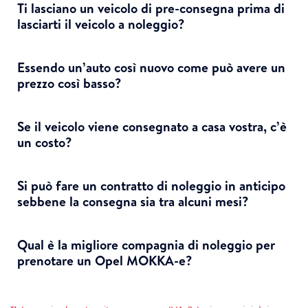
Ti lasciano un veicolo di pre-consegna prima di
lasciarti il veicolo a noleggio?
Essendo un’auto così nuovo come può avere un
prezzo così basso?
Se il veicolo viene consegnato a casa vostra, c’è
un costo?
Si può fare un contratto di noleggio in anticipo
sebbene la consegna sia tra alcuni mesi?
Qual è la migliore compagnia di noleggio per
prenotare un Opel MOKKA-e?