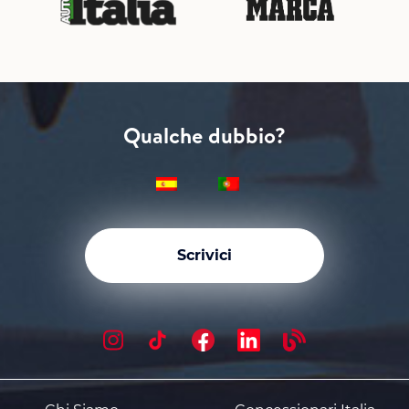
Qualche dubbio?
Scrivici