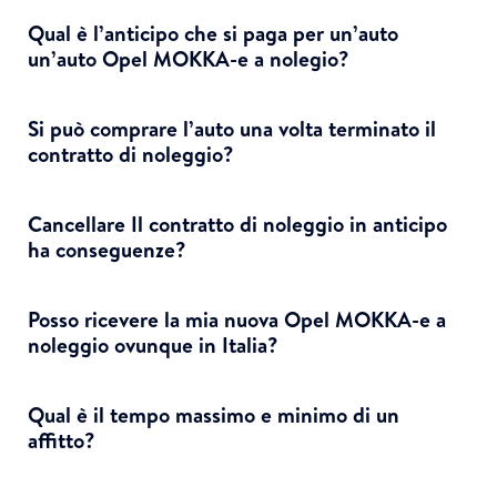
Qual è l’anticipo che si paga per un’auto
un’auto Opel MOKKA-e a nolegio?
Si può comprare l’auto una volta terminato il
contratto di noleggio?
Cancellare Il contratto di noleggio in anticipo
ha conseguenze?
Posso ricevere la mia nuova Opel MOKKA-e a
noleggio ovunque in Italia?
Qual è il tempo massimo e minimo di un
affitto?