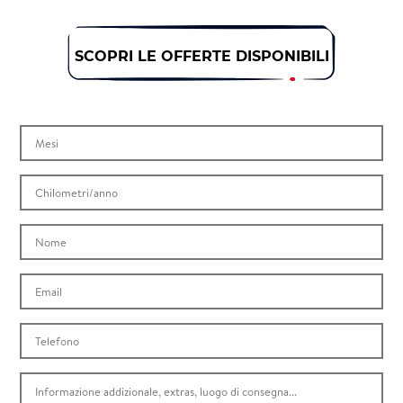
SCOPRI LE OFFERTE DISPONIBILI