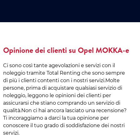
Opinione dei clienti su Opel MOKKA-e
Ci sono così tante agevolazioni e servizi con il
noleggio tramite Total Renting che sono sempre
di più i clienti contenti con i nostri servizi.Molte
persone, prima di acquistare qualsiasi servizio di
noleggio, leggono le opinioni dei clienti per
assicurarsi che stiano comprando un servizio di
qualità.Non ci hai ancora lasciato una recensione?
Ti incoraggiamo a darci la tua opinione per
conoscere il tuo grado di soddisfazione dei nostri
servizi.