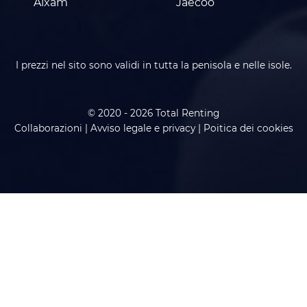
Aixam
Jaecoo
I prezzi nel sito sono validi in tutta la penisola e nelle isole.
© 2020 - 2026 Total Renting
Collaborazioni
|
Avviso legale e privacy
|
Poitica dei cookies