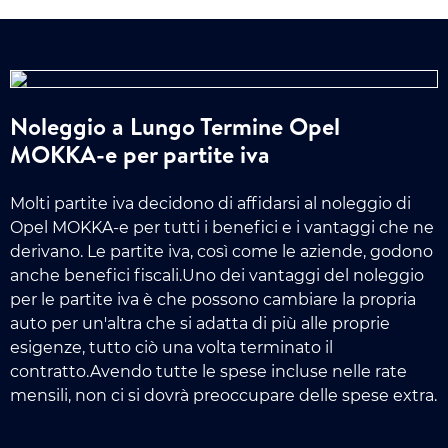
Noleggio a Lungo Termine Opel
MOKKA-e per partite iva
Molti partite iva decidono di affidarsi al noleggio di
Opel MOKKA-e per tutti i benefici e i vantaggi che ne
derivano. Le partite iva, così come le aziende, godono
anche benefici fiscali.Uno dei vantaggi del noleggio
per le partite iva è che possono cambiare la propria
auto per un'altra che si adatta di più alle proprie
esigenze, tutto ciò una volta terminato il
contratto.Avendo tutte le spese incluse nelle rate
mensili, non ci si dovrà preoccupare delle spese extra.