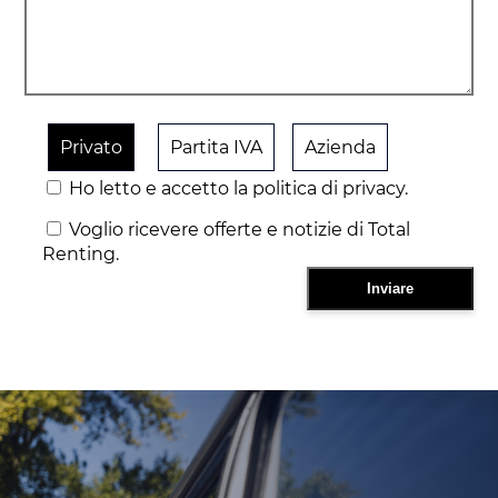
Privato
Partita IVA
Azienda
Ho letto e accetto la politica di privacy.
Voglio ricevere offerte e notizie di Total
Renting.