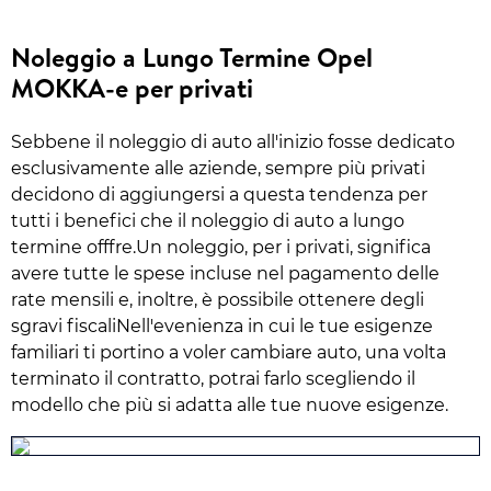
Noleggio a Lungo Termine Opel
MOKKA-e per privati
Sebbene il noleggio di auto all'inizio fosse dedicato
esclusivamente alle aziende, sempre più privati
decidono di aggiungersi a questa tendenza per
tutti i benefici che il noleggio di auto a lungo
termine offfre.Un noleggio, per i privati, significa
avere tutte le spese incluse nel pagamento delle
rate mensili e, inoltre, è possibile ottenere degli
sgravi fiscaliNell'evenienza in cui le tue esigenze
familiari ti portino a voler cambiare auto, una volta
terminato il contratto, potrai farlo scegliendo il
modello che più si adatta alle tue nuove esigenze.