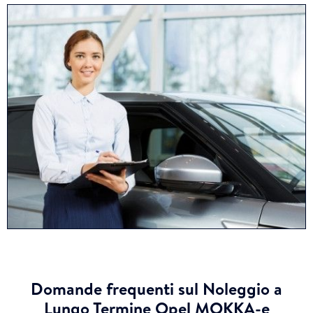
Domande frequenti sul Noleggio a
Lungo Termine Opel MOKKA-e