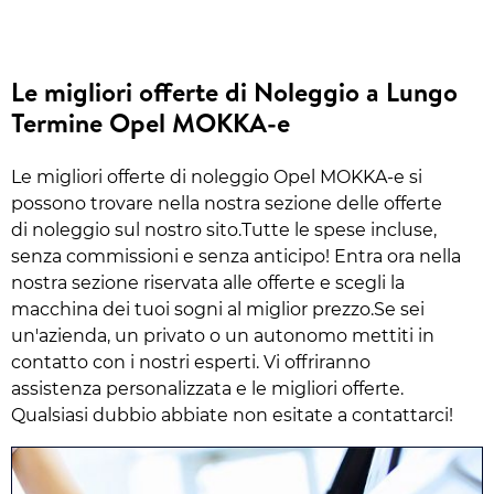
Le migliori offerte di Noleggio a Lungo
Termine Opel MOKKA-e
Le migliori offerte di noleggio Opel MOKKA-e si
possono trovare nella nostra sezione delle offerte
di noleggio sul nostro sito.Tutte le spese incluse,
senza commissioni e senza anticipo! Entra ora nella
nostra sezione riservata alle offerte e scegli la
macchina dei tuoi sogni al miglior prezzo.Se sei
un'azienda, un privato o un autonomo mettiti in
contatto con i nostri esperti. Vi offriranno
assistenza personalizzata e le migliori offerte.
Qualsiasi dubbio abbiate non esitate a contattarci!