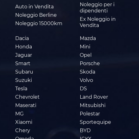
Noleggio per i
Auto in Vendita
dipendenti
Noleggio Berline
Ex Noleggio in
Noleggio 15000km
Vendita
Dacia
Mazda
Honda
Mini
Jaguar
Opel
Smart
Porsche
Subaru
Skoda
Suzuki
Volvo
Tesla
DS
Chevrolet
Land Rover
Maserati
Mitsubishi
MG
Polestar
Xiaomi
Sportequipe
Chery
BYD
Omoda
ICKX