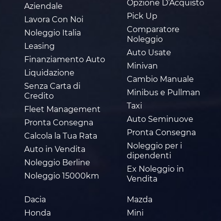
Opzione D’Acquisto
Aziendale
Pick Up
Lavora Con Noi
Comparatore
Noleggio Italia
Noleggio
Leasing
Auto Usate
Finanziamento Auto
Minivan
Liquidazione
Cambio Manuale
Senza Carta di
Minibus e Pullman
Credito
Taxi
Fleet Management
Auto Seminuove
Pronta Consegna
Pronta Consegna
Calcola la Tua Rata
Noleggio per i
Auto in Vendita
dipendenti
Noleggio Berline
Ex Noleggio in
Noleggio 15000km
Vendita
Dacia
Mazda
Honda
Mini