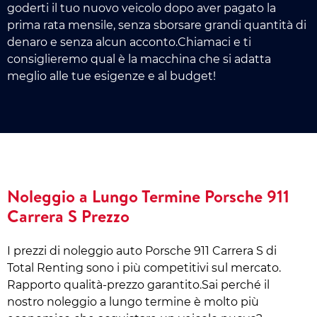
goderti il tuo nuovo veicolo dopo aver pagato la
prima rata mensile, senza sborsare grandi quantità di
denaro e senza alcun acconto.Chiamaci e ti
consiglieremo qual è la macchina che si adatta
meglio alle tue esigenze e al budget!
Noleggio a Lungo Termine Porsche 911
Carrera S Prezzo
I prezzi di noleggio auto Porsche 911 Carrera S di
Total Renting sono i più competitivi sul mercato.
Rapporto qualità-prezzo garantito.Sai perché il
nostro noleggio a lungo termine è molto più