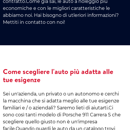
contratto.Come già sai, le auto a noleggio più
economiche e con le migliori caratteristiche le
abbiamo noi. Hai bisogno di utleriori informazioni?
Mettiti in contatto con noi!
Come scegliere l'auto più adatta alle
tue esigenze
Sei un'azienda, un privato o un autonomo e cerchi
la macchina che si adatta meglio alle tue esigenze
familiari e / o aziendali? Saremo lieti di aiutarti.Ci
sono così tanti modelo di Porsche 911 Carrera S che
scegliere quello giusto non è un'impresa
facile.Quando guardi le auto da un catalogo trovi