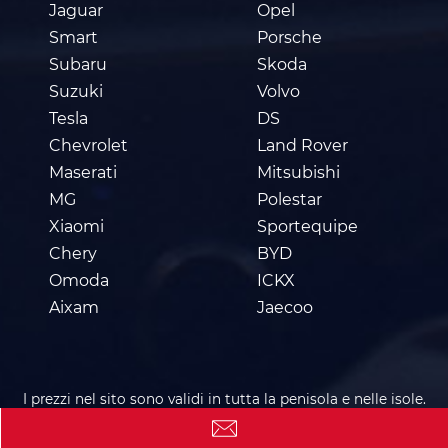
Jaguar
Opel
Smart
Porsche
Subaru
Skoda
Suzuki
Volvo
Tesla
DS
Chevrolet
Land Rover
Maserati
Mitsubishi
MG
Polestar
Xiaomi
Sportequipe
Chery
BYD
Omoda
ICKX
Aixam
Jaecoo
I prezzi nel sito sono validi in tutta la penisola e nelle isole.