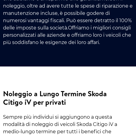
noleggio, oltre ad avere tutte le spese di riparazione e
manutenzione incluse, è possibile godere di
numerosi vantaggi fiscali. Può essere detratto il 100%
delle imposte sulla società.Offriamo i migliori consigli
personalizzati alle aziende e offriamo loro i veicoli che
più soddisfano le esigenze dei loro affari.
Noleggio a Lungo Termine Skoda
Citigo iV per privati
Sempre più individui si aggiungono a questa
modalità di noleggio di veicoli Skoda Citigo iV a
medio-lungo termine per tutti i benefici che