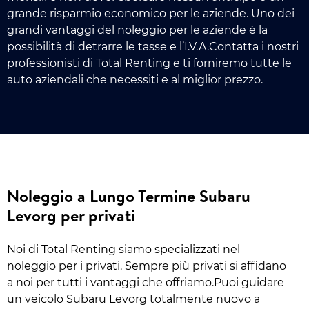
grande risparmio economico per le aziende. Uno dei
grandi vantaggi del noleggio per le aziende è la
possibilità di detrarre le tasse e l’I.V.A.Contatta i nostri
professionisti di Total Renting e ti forniremo tutte le
auto aziendali che necessiti e al miglior prezzo.
Noleggio a Lungo Termine Subaru
Levorg per privati
Noi di Total Renting siamo specializzati nel
noleggio per i privati. Sempre più privati si affidano
a noi per tutti i vantaggi che offriamo.Puoi guidare
un veicolo Subaru Levorg totalmente nuovo a