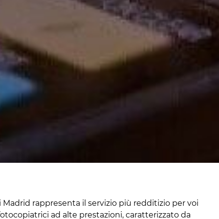
i Madrid rappresenta il servizio più redditizio per voi
tocopiatrici ad alte prestazioni, caratterizzato da