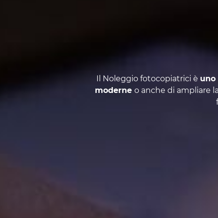
Il Noleggio fotocopiatrici è
uno 
moderne
o anche di ampliare la