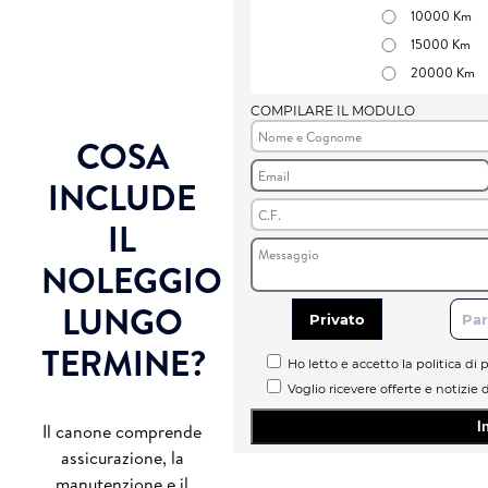
10000 Km
15000 Km
20000 Km
COMPILARE IL MODULO
COSA
INCLUDE
IL
NOLEGGIO
LUNGO
Privato
Par
TERMINE?
Ho letto e accetto la politica di p
Voglio ricevere offerte e notizie 
Il canone comprende
assicurazione, la
manutenzione e il