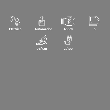
Elettrico
Automatico
408cv
5
0g/Km
2l/100