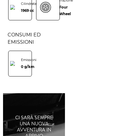
Trazione
Cilindrata
Four
1969 cc
Wheel
CONSUMI ED
EMISSIONI
Emissioni
0 g/km
CI SARÀ SEMPRE
UNA NUOVA
AVVENTURA IN
ARRIVO