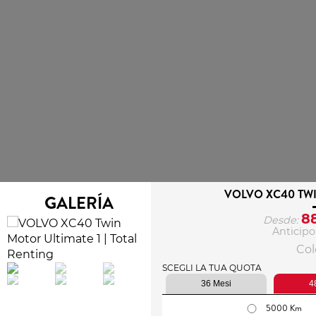
VOLVO XC40 TW
GALERÍA
8
Desde:
Anticipo
Colo
SCEGLI LA TUA QUOTA
36 Mesi
4
5000 Km