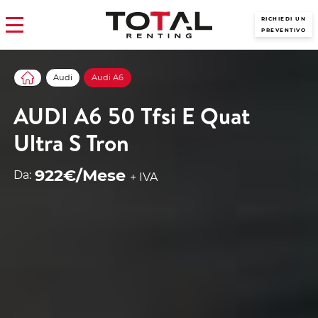
RICHIEDI UN
PREVENTIVO
Audi
Audi A6
AUDI A6 50 Tfsi E Quat
Ultra S Tron
922€/Mese
Da:
+ IVA