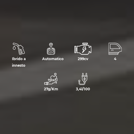
Ibrido a
Automatico
299cv
4
innesto
27g/Km
3,4l/100