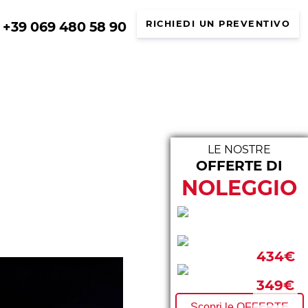
+39 069 480 58 90
RICHIEDI UN PREVENTIVO
LE NOSTRE
OFFERTE DI
LE N
NOLEGGIO
293€
434€
297€
349€
Scopri le OFFERTE
FURGONI