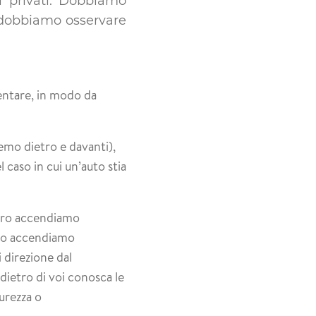
i privati. Dobbiamo
dobbiamo osservare
ntare, in modo da
emo dietro e davanti),
 caso in cui un’auto stia
stro accendiamo
stro accendiamo
i direzione dal
dietro di voi conosca le
urezza o