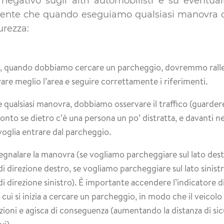
egativo sugli altri automobilisti e su eventual
sente che quando eseguiamo qualsiasi manovra 
urezza:
o, quando dobbiamo cercare un parcheggio, dovremmo ralle
are meglio l’area e seguire correttamente i riferimenti.
e qualsiasi manovra, dobbiamo osservare il traffico (guarder
onto se dietro c’è una persona un po’ distratta, e davanti nel
oglia entrare dal parcheggio.
gnalare la manovra (se vogliamo parcheggiare sul lato de
 di direzione destro, se vogliamo parcheggiare sul lato sini
di direzione sinistro). È importante accendere l’indicatore d
ui si inizia a cercare un parcheggio, in modo che il veicolo 
zioni e agisca di conseguenza (aumentando la distanza di sic