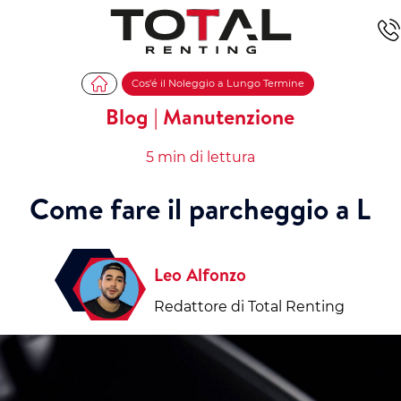
Cos'é il Noleggio a Lungo Termine
Blog | Manutenzione
5 min di lettura
Come fare il parcheggio a L
Leo Alfonzo
Redattore di Total Renting