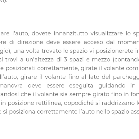
i).
re l’auto, dovete innanzitutto visualizzare lo 
tore di direzione deve essere acceso dal moment
io), una volta trovato lo spazio vi posizionerete 
si trovi a un’altezza di 3 spazi e mezzo (contando
te posizionati correttamente, girate il volante co
l’auto, girare il volante fino al lato del parcheg
 manovra deve essere eseguita guidando in 
ndosi che il volante sia sempre girato fino in fon
 in posizione rettilinea, dopodiché si raddrizzano 
 si posiziona correttamente l’auto nello spazio as