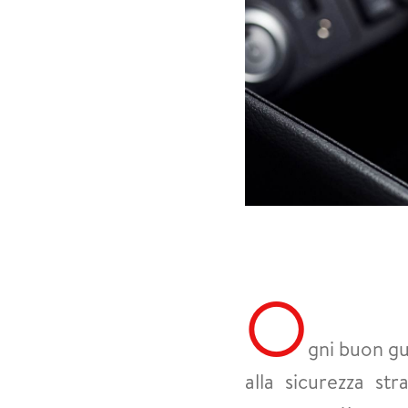
O
gni buon gu
alla sicurezza st