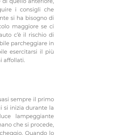
di quello anteriore,
ire i consigli che
nte si ha bisogno di
colo maggiore se ci
uto c’è il rischio di
abile parcheggiare in
e esercitarsi il più
affollati.
uasi sempre il primo
si inizia durante la
luce lampeggiante
mano che si procede,
archeggio, Quando lo