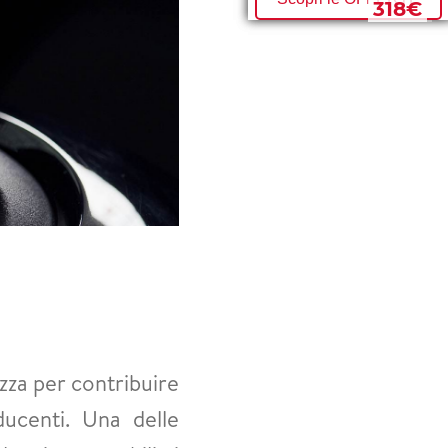
330€
318€
zza per contribuire
ducenti. Una delle