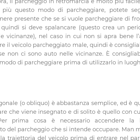
, il parcheggio in retromarcia è molto più facile 
 più questo modo di parcheggiare, potete segu
nere presente che se si vuole parcheggiare di fro
 quindi si deve spalancare (questo crea un peri
e vicinanze), nel caso in cui non si apra bene l’a
iare il veicolo parcheggiato male, quindi è consigli
 non ci sono auto nelle vicinanze. È consigliabil
modo di parcheggiare prima di utilizzarlo in luoghi 
agonale (o obliquo) è abbastanza semplice, ed è q
 che viene insegnato e di solito è quello con cui 
Per prima cosa è necessario accendere la 
ato del parcheggio che si intende occupare. Man 
 la traiettoria del veicolo prima di entrare nel p