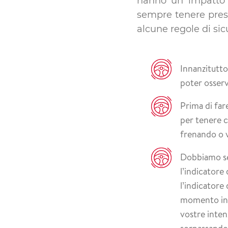
hanno un impatto n
sempre tenere pre
alcune regole di sic
Innanzitutt
poter osserv
Prima di far
per tenere c
frenando o v
Dobbiamo se
l’indicatore
l’indicatore 
momento in c
vostre inten