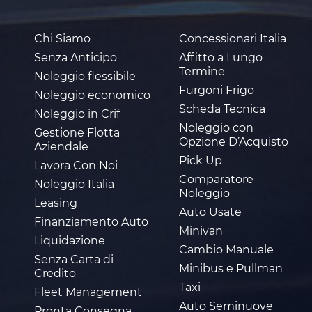
Chi Siamo
Concessionari Italia
Senza Anticipo
Affitto a Lungo
Termine
Noleggio flessibile
Furgoni Frigo
Noleggio economico
Scheda Tecnica
Noleggio in Crif
Noleggio con
Gestione Flotta
Opzione D’Acquisto
Aziendale
Pick Up
Lavora Con Noi
Comparatore
Noleggio Italia
Noleggio
Leasing
Auto Usate
Finanziamento Auto
Minivan
Liquidazione
Cambio Manuale
Senza Carta di
Minibus e Pullman
Credito
Taxi
Fleet Management
Auto Seminuove
Pronta Consegna