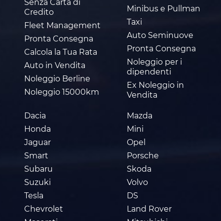
Senza Carta di
Minibus e Pullman
Credito
Taxi
Fleet Management
Auto Seminuove
Pronta Consegna
Pronta Consegna
Calcola la Tua Rata
Noleggio per i
Auto in Vendita
dipendenti
Noleggio Berline
Ex Noleggio in
Noleggio 15000km
Vendita
Dacia
Mazda
Honda
Mini
Jaguar
Opel
Smart
Porsche
Subaru
Skoda
Suzuki
Volvo
Tesla
DS
Chevrolet
Land Rover