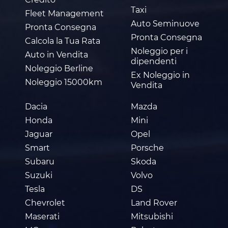
Taxi
Fleet Management
Auto Seminuove
Pronta Consegna
Pronta Consegna
Calcola la Tua Rata
Noleggio per i
Auto in Vendita
dipendenti
Noleggio Berline
Ex Noleggio in
Noleggio 15000km
Vendita
Dacia
Mazda
Honda
Mini
Jaguar
Opel
Smart
Porsche
Subaru
Skoda
Suzuki
Volvo
Tesla
DS
Chevrolet
Land Rover
Maserati
Mitsubishi