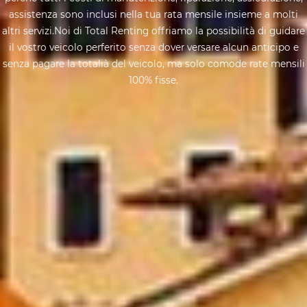
assistenza sono inclusi nella tua rata mensile insieme a molti
altri servizi.Noi di Total Renting offriamo la possibilità di guidare
il vostro veicolo perferito senza dover versare alcun anticipo e
senza pagare la totalià del veicolo, ma solo comode rate mensili
100% fisse.