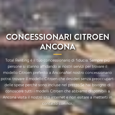
CONCESSIONARI CITROEN
ANCONA
Total Renting è il tuo concessionario di fiducia. Sempre più
persone si stanno affidando ai nostri servizi per trovare il
modello Citroen preferito a AnconaNel nostro concessionario
potrai trovare il modello Citroen che desideri senza preoccuparti
delle spese perchè sono incluse nel prezzo.Se hai bisogno di
conoscere tutti i modelli Citroen che abbiamo disponibili a
Ancona visita il nostro sito internet e non esitare a metterti in
contatto con noi.