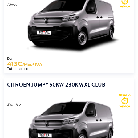
Diesel
Da:
413
€
/Mes+IVA
Tutto incluso
CITROEN JUMPY 50KW 230KM XL CLUB
Elettrico