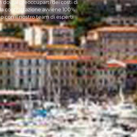
n dovrai preoccuparti dei costi di
a la contrattazione avviene 100%
to con il nostro team di esperti