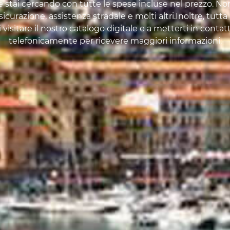
he stai cercando con tutte le spese incluse nel prezzo. No
curazione, assistenza stradale e molti altri.Inoltre, tutt
 visitare il nostro catalogo digitale e a metterti in contat
telefonicamente per ricevere maggiori informazioni.