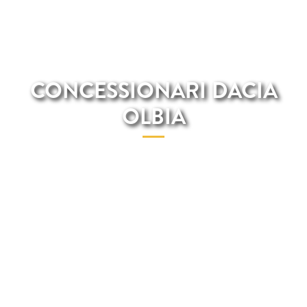
CONCESSIONARI DACIA
OLBIA
Su Total Renting potrai contare con i migliori professoinisti del
settore automobilistico che sapranno aiutarti nell'acquisto di un
veicolo Dacia a Olbia.Nei nostri concessionari di Olbia avrai a
disposizione una vasta scelta di modelli Dacia a prezzi molto
vantaggiosi e con una serie di servizi quali manutenzione,
assicurazione, riparazione e molti altri inclusi nella quota
mensile.Nei nostri concessionari non si richiede nessun anticipo
e le rate mensili sono 100% fisse. Guida il veicolo Dacia preferito
come se fosse tuo e senza dover pagare grandi quantità di soldi.