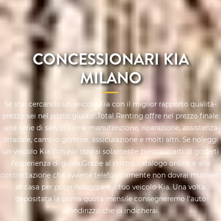
CONCESSIONARI KIA
MILANO
Se stai cercando un veicolo Kia con il miglior rapporto qualità-
prezzo sei nel posto giusto!.Total Renting offre nel prezzo finale
una serie di servizi come manutenzione, riparazione, assistenza
stradale, cambio gomme, assicurazione e molti altri. Se noleggi
un veicolo Kia con noi dovrai solamente preoccuparti di goderti
l'esperienza di guida.Grazie al nostro catalogo online e alla
contrattazione che avviene telefonicamente non dovrai muoverti
di casa per poter noleggiare il tuo veicolo Kia. Una volta
depositata la prima quota mensile consegneremo l'auto
all'indirizzo che ci indicherai.