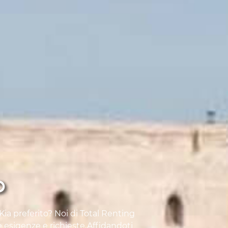
O
Kia preferito? Noi di Total Renting
e esigenze e richieste.Affidandoti