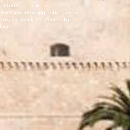
manutenzione, assistenza e molto
 di nessun costo aggiuntivo, senza
 migliori specialisti affinchè tu
ione.