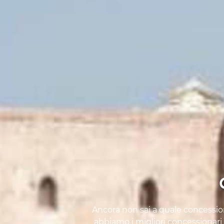
Ancora non sai a quale concessiona
abbiamo i migliori concessionari 