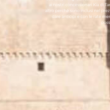
ai nostri concessionari Kia di 
altro perchè sono inclusi nel pre
dare anticipi e con le rate mens
poss