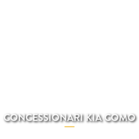
CONCESSIONARI KIA COMO
on i migliori professoinisti del settore automobilistico c