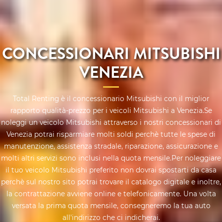
CONCESSIONARI MITSUBISHI
VENEZIA
Total Renting è il concessionario Mitsubishi con il miglior
rapporto qualità-prezzo per i veicoli Mitsubishi a Venezia.Se
noleggi un veicolo Mitsubishi attraverso i nostri concessionari di
Venezia potrai risparmiare molti soldi perchè tutte le spese di
manutenzione, assistenza stradale, riparazione, assicurazione e
molti altri servizi sono inclusi nella quota mensile.Per noleggiare
il tuo veicolo Mitsubishi preferito non dovrai spostarti da casa
perchè sul nostro sito potrai trovare il catalogo digitale e inoltre,
la contrattazione avviene online e telefonicamente. Una volta
versata la prima quota mensile, consegneremo la tua auto
all'indirizzo che ci indicherai.