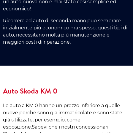
un'auto nuova non è mai stato così semplice ed
economico!
Ricorrere ad auto di seconda mano può sembrare
inizialmente più economico ma spesso, questi tipi di
auto, necessitano molta più manutenzione e
maggiori costi di riparazione.
Auto Skoda KM 0
Le auto a KM 0 hanno un prezzo inferiore a quelle
nuove perchè sono già immatricolate e sono state
già utilizzate, per esempio, come
esposizione.Sapevi che i nostri concessionari