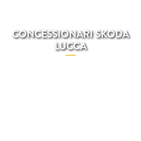
CONCESSIONARI SKODA
LUCCA
Total Renting è il concessionario Skoda con il miglior rapporto
qualità-prezzo per i veicoli Skoda a Lucca.Se noleggi un veicolo
Skoda attraverso i nostri concessionari di Lucca potrai
risparmiare molti soldi perchè tutte le spese di manutenzione,
assistenza stradale, riparazione, assicurazione e molti altri servizi
sono inclusi nella quota mensile.Per noleggiare il tuo veicolo
Skoda preferito non dovrai muoverti da casa dal momento che
sul nostro sito potrai trovare il catalogo digitale e inoltre, la
contrattazione avviene online e telefonicamente. Una volta
versata la prima rata mensile, consegneremo la tua auto
all'indirizzo che ci indicherai.