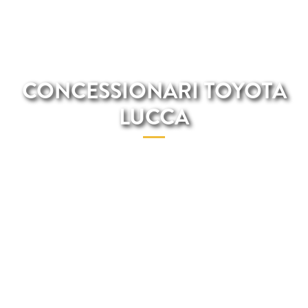
CONCESSIONARI TOYOTA
LUCCA
Noi di Total Renting abbiamo i migliori veicoli Toyota nei nostri
concessionari Toyota di Lucca.Nel nostro concessionario potrai
trovare il veicolo Toyota che stai cercando con tutte le spese
incluse nel prezzo. Non dovrai preoccuparti dei costi di
riparazione, mantenimento, assicurazione, assistenza stradale e
molti altri.Inoltre, tutta la contrattazione avviene 100% online
quindi ti invitiamo a visitare il nostro catalogo digitale e a
chiamare il nostro team di professionisti telefonicamente per
ricevere maggiori informazioni.