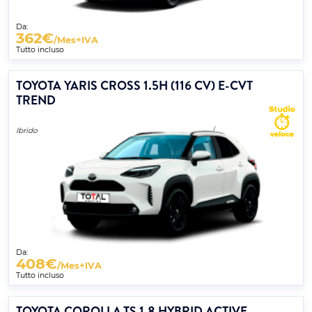
Da:
362
€
/Mes+IVA
Tutto incluso
TOYOTA YARIS CROSS 1.5H (116 CV) E-CVT
TREND
Ibrido
Da:
408
€
/Mes+IVA
Tutto incluso
TOYOTA COROLLA TS 1.8 HYBRID ACTIVE