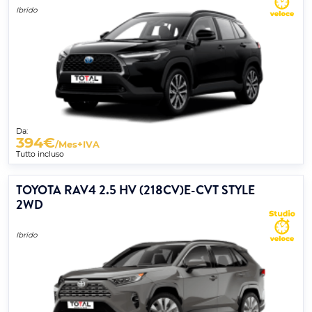
Ibrido
Da:
394
€
/Mes+IVA
Tutto incluso
TOYOTA RAV4 2.5 HV (218CV)E-CVT STYLE
2WD
Ibrido