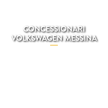
CONCESSIONARI
VOLKSWAGEN MESSINA
Su Total Renting potrai fare afidamento con i migliori
professoinisti del settore automobilistico che sapranno aiutarti
nell'acquisto di un veicolo Volkswagen a Messina.Nei nostri
concessionari di Messina avrai a disposizione una vasta scelta di
modelli Volkswagen a prezzi molto vantaggiosi e con una serie
di servizi quali manutenzione, assicurazione, riparazione e molti
altri inclusi nella quota mensile.Nei nostri concessionari non si
richiede nessun acconto e le rate mensili sono 100% fisse. Guida
il veicolo Volkswagen preferito come se fosse tuo e senza dover
pagare grandi quantità di denaro.