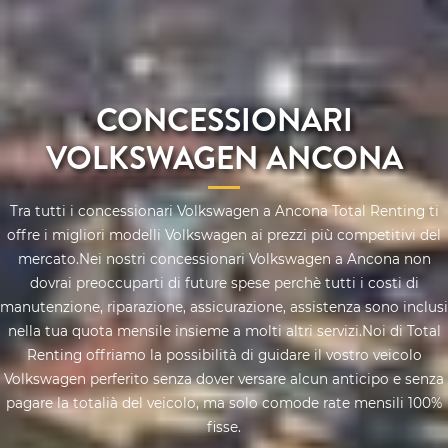
CONCESSIONARI
VOLKSWAGEN ANCONA
Tra tutti i concessionari Volkswagen a Ancona Total Renting ti
offre i migliori modelli Volkswagen ai prezzi più competitivi del
mercato.Nei nostri concessionari Volkswagen a Ancona non
dovrai preoccuparti di future spese perchè tutti i costi di
manutenzione, riparazione, assicurazione, assistenza sono inclusi
nella tua quota mensile insieme a molti altri servizi.Noi di Total
Renting offriamo la possibilità di guidare il vostro veicolo
Volkswagen perferito senza dover versare alcun anticipo e senza
pagare la totalià del veicolo, ma solo comode rate mensili 100%
fisse.