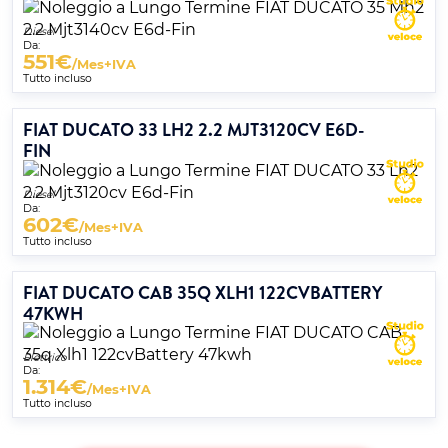
Diesel
Da:
551
€
/Mes+IVA
Tutto incluso
FIAT DUCATO 33 LH2 2.2 MJT3120CV E6D-
FIN
Diesel
Da:
602
€
/Mes+IVA
Tutto incluso
FIAT DUCATO CAB 35Q XLH1 122CVBATTERY
47KWH
Elettrico
Da:
1.314
€
/Mes+IVA
Tutto incluso