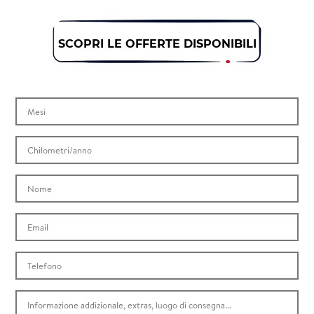
SCOPRI LE OFFERTE DISPONIBILI