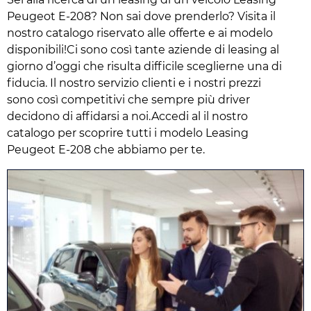
Peugeot E-208? Non sai dove prenderlo? Visita il
nostro catalogo riservato alle offerte e ai modelo
disponibili!Ci sono così tante aziende di leasing al
giorno d’oggi che risulta difficile sceglierne una di
fiducia. Il nostro servizio clienti e i nostri prezzi
sono così competitivi che sempre più driver
decidono di affidarsi a noi.Accedi al il nostro
catalogo per scoprire tutti i modelo Leasing
Peugeot E-208 che abbiamo per te.