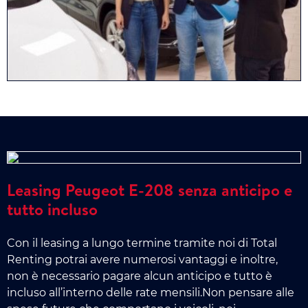
Leasing Peugeot E-208 senza anticipo e
tutto incluso
Con il leasing a lungo termine tramite noi di Total
Renting potrai avere numerosi vantaggi e inoltre,
non è necessario pagare alcun anticipo e tutto è
incluso all’interno delle rate mensili.Non pensare alle