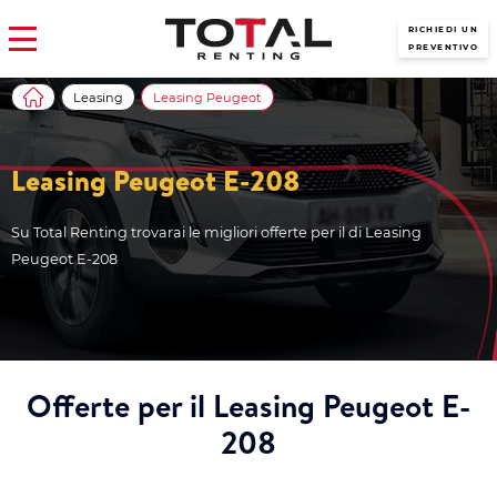
RICHIEDI UN
PREVENTIVO
Leasing
Leasing Peugeot
Leasing Peugeot E-208
Su Total Renting trovarai le migliori offerte per il di Leasing
Peugeot E-208
Offerte per il Leasing Peugeot E-
208