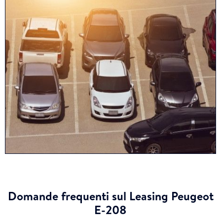
Domande frequenti sul Leasing Peugeot
E-208