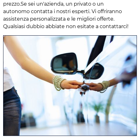
prezzo.Se sei un'azienda, un privato o un
autonomo contatta i nostri esperti. Vi offriranno
assistenza personalizzata e le migliori offerte.
Qualsiasi dubbio abbiate non esitate a contattarci!