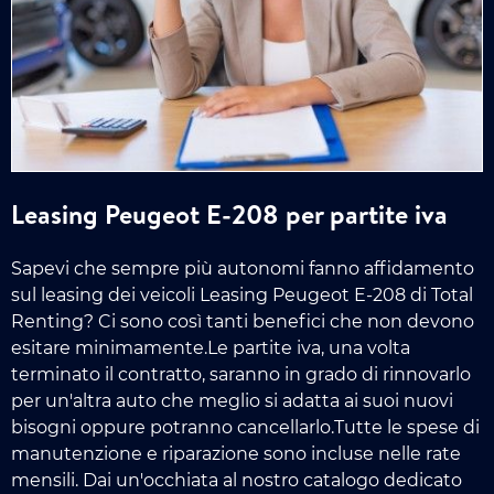
Leasing Peugeot E-208 per partite iva
Sapevi che sempre più autonomi fanno affidamento
sul leasing dei veicoli Leasing Peugeot E-208 di Total
Renting? Ci sono così tanti benefici che non devono
esitare minimamente.Le partite iva, una volta
terminato il contratto, saranno in grado di rinnovarlo
per un'altra auto che meglio si adatta ai suoi nuovi
bisogni oppure potranno cancellarlo.Tutte le spese di
manutenzione e riparazione sono incluse nelle rate
mensili. Dai un'occhiata al nostro catalogo dedicato