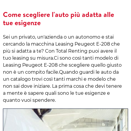
Come scegliere l'auto più adatta alle
tue esigenze
Sei un privato, un'azienda o un autonomo e stai
cercando la macchina Leasing Peugeot E-208 che
più si adatta a te? Con Total Renting puoi avere il
tuo leasing su misura.Ci sono così tanti modelo di
Leasing Peugeot E-208 che scegliere quello giusto
non è un compito facile.Quando guardi le auto da
un catalogo trovi così tanti marchi e modelo che
non sai dove iniziare. La prima cosa che devi tenere
a mente è sapere quali sono le tue esigenze e
quanto vuoi spendere.