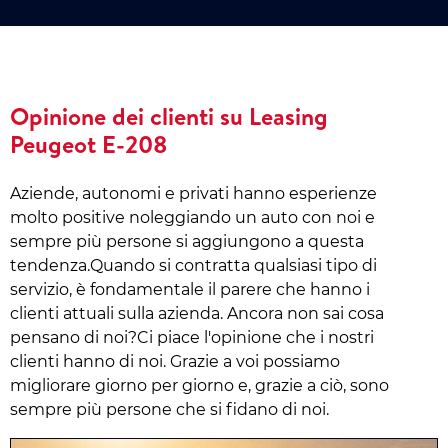
Opinione dei clienti su Leasing
Peugeot E-208
Aziende, autonomi e privati hanno esperienze
molto positive noleggiando un auto con noi e
sempre più persone si aggiungono a questa
tendenza.Quando si contratta qualsiasi tipo di
servizio, è fondamentale il parere che hanno i
clienti attuali sulla azienda. Ancora non sai cosa
pensano di noi?Ci piace l'opinione che i nostri
clienti hanno di noi. Grazie a voi possiamo
migliorare giorno per giorno e, grazie a ciò, sono
sempre più persone che si fidano di noi.