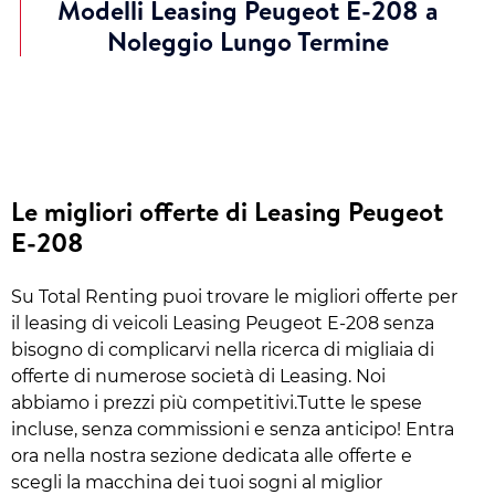
Modelli Leasing Peugeot E-208 a
Noleggio Lungo Termine
Le migliori offerte di Leasing Peugeot
E-208
Su Total Renting puoi trovare le migliori offerte per
il leasing di veicoli Leasing Peugeot E-208 senza
bisogno di complicarvi nella ricerca di migliaia di
offerte di numerose società di Leasing. Noi
abbiamo i prezzi più competitivi.Tutte le spese
incluse, senza commissioni e senza anticipo! Entra
ora nella nostra sezione dedicata alle offerte e
scegli la macchina dei tuoi sogni al miglior