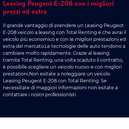
Leasing Peugeot E-208 con i migliori
prezzi ed extra
Il grande vantaggio di prendere un Leasing Peugeot
E-208 veicolo a leasing con Total Renting è che avrai il
veicolo più economico e con le migliori prestazioni ed
extra del mercato.Le tecnologie delle auto tendono a
cambiare molto rapidamente. Grazie al leasing
tramite Total Renting, una volta scaduto il contratto,
è possibile scegliere un veicolo nuovo e con migliori
prestazioni.Non esitate a noleggiare un veicolo
Leasing Peugeot E-208 con Total Renting. Se
necessitate di maggiori informazioni non esitate a
contattare i nostri professionisti.