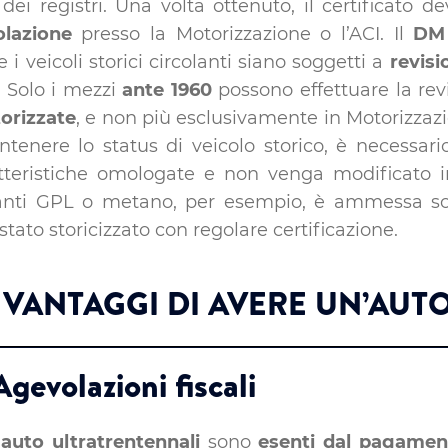
dei registri. Una volta ottenuto, il certificato 
olazione
presso la Motorizzazione o l’ACI. Il
DM 
e i veicoli storici circolanti siano soggetti a
revisi
. Solo i mezzi
ante 1960
possono effettuare la rev
torizzate
, e non più esclusivamente in Motorizza
tenere lo status di veicolo storico, è necessari
tteristiche omologate e non venga modificato i
anti GPL o metano, per esempio, è ammessa sol
tato storicizzato con regolare certificazione.
I VANTAGGI DI AVERE UN’AUT
Agevolazioni fiscali
e
auto ultratrentennali
sono
esenti dal pagamen