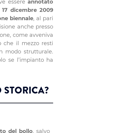
deve essere
annotato
17 dicembre 2009
one biennale
, al pari
isione anche presso
zione, come avveniva
o che il mezzo resti
n modo strutturale.
o se l’impianto ha
O STORICA?
to del bollo
, salvo