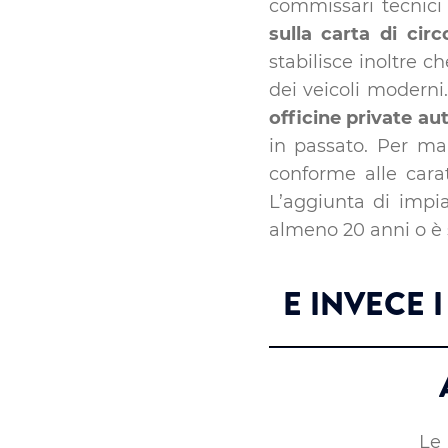
commissari tecnici 
sulla carta di circ
stabilisce inoltre ch
dei veicoli moderni
officine private au
in passato. Per man
conforme alle cara
L’aggiunta di impi
almeno 20 anni o è s
E INVECE 
L