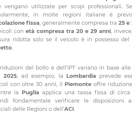
 vengano utilizzate per scopi professionali. Se 
golarmente, in molte regioni italiane è pre
colazione fissa
, generalmente compresa tra
25 e
eicoli con
età compresa tra 20 e 29 anni
, invece
ura ridotta solo se il veicolo è in possesso de
retto
.
riduzioni del bollo e dell’IPT variano in base alle
l
2025
, ad esempio, la
Lombardia
prevede ese
coli con oltre 30 anni, il
Piemonte
offre riduzion
ntre la
Puglia
applica una tassa fissa di circa
indi fondamentale verificare le disposizioni a
iciali delle Regioni o dell’
ACI
.