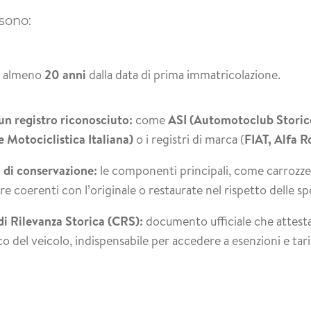
 sono:
almeno
20 anni
dalla data di prima immatricolazione.
 un registro riconosciuto:
come
ASI (Automotoclub Storico
 Motociclistica Italiana)
o i registri di marca (
FIAT, Alfa 
 di conservazione:
le componenti principali, come carrozzer
e coerenti con l’originale o restaurate nel rispetto delle sp
di Rilevanza Storica (CRS):
documento ufficiale che attesta 
co del veicolo, indispensabile per accedere a esenzioni e tar