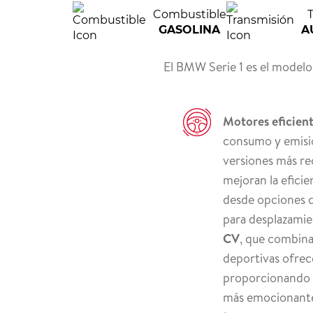
Combustible
GASOLINA
A
El BMW Serie 1 es el model
Motores eficient
consumo y emisio
versiones más rec
mejoran la eficie
desde opciones d
para desplazamie
CV
, que combina
deportivas ofrec
proporcionando 
más emocionante 