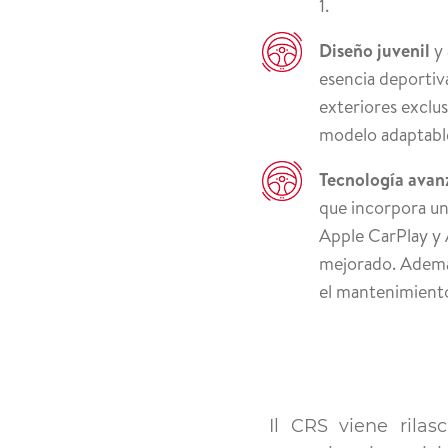
1.
Diseño juvenil
y 
esencia deportiv
exteriores exclus
modelo adaptable 
Tecnología avan
que incorpora una
Apple CarPlay y 
mejorado. Además
el mantenimiento 
Il CRS viene rilas