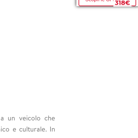
330€
318€
a un veicolo che
co e culturale. In