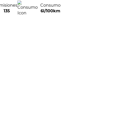
misiones
Consumo
135
6l/100km