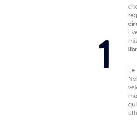
che
re
cir
1
i v
mis
lib
Le 
Ne
vei
me
qu
uff