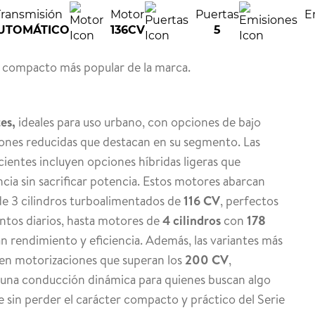
Transmisión
Motor
Puertas
E
UTOMÁTICO
136CV
5
o compacto más popular de la marca.
es,
ideales para uso urbano, con opciones de bajo
nes reducidas que destacan en su segmento. Las
ientes incluyen opciones híbridas ligeras que
ncia sin sacrificar potencia. Estos motores abarcan
e 3 cilindros turboalimentados de
116 CV
, perfectos
ntos diarios, hasta motores de
4 cilindros
con
178
n rendimiento y eficiencia. Además, las variantes más
en motorizaciones que superan los
200 CV
,
una conducción dinámica para quienes buscan algo
sin perder el carácter compacto y práctico del Serie