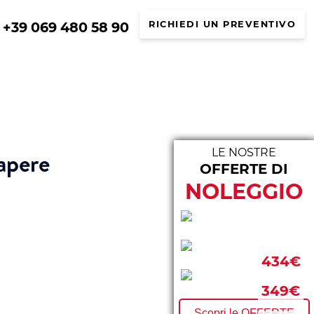
+39 069 480 58 90
RICHIEDI UN PREVENTIVO
LE NOSTRE
sapere
OFFERTE DI
LE N
NOLEGGIO
293€
434€
297€
349€
Scopri le OFFERTE
FURGONI