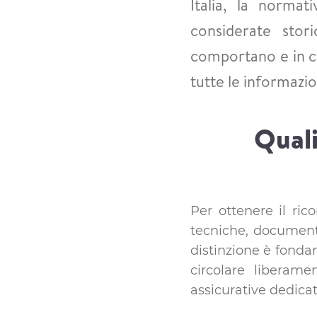
Italia, la norma
considerate stori
comportano e in c
tutte le informazio
Quali
Per ottenere il ri
tecniche, documenta
distinzione è fondam
circolare liberame
assicurative dedicat