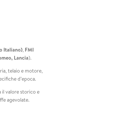
 Italiano)
,
FMI
Romeo, Lancia
).
ia, telaio e motore,
ecifiche d’epoca.
il valore storico e
iffe agevolate.