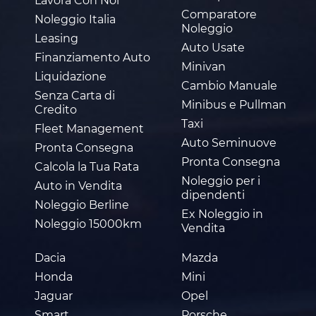
Lavora Con Noi
Comparatore
Noleggio Italia
Noleggio
Leasing
Auto Usate
Finanziamento Auto
Minivan
Liquidazione
Cambio Manuale
Senza Carta di
Minibus e Pullman
Credito
Taxi
Fleet Management
Auto Seminuove
Pronta Consegna
Pronta Consegna
Calcola la Tua Rata
Noleggio per i
Auto in Vendita
dipendenti
Noleggio Berline
Ex Noleggio in
Noleggio 15000km
Vendita
Dacia
Mazda
Honda
Mini
Jaguar
Opel
Smart
Porsche