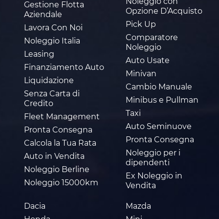
Noleggio con
Gestione Flotta
Opzione D’Acquisto
Aziendale
Pick Up
Lavora Con Noi
Comparatore
Noleggio Italia
Noleggio
Leasing
Auto Usate
Finanziamento Auto
Minivan
Liquidazione
Cambio Manuale
Senza Carta di
Minibus e Pullman
Credito
Taxi
Fleet Management
Auto Seminuove
Pronta Consegna
Pronta Consegna
Calcola la Tua Rata
Noleggio per i
Auto in Vendita
dipendenti
Noleggio Berline
Ex Noleggio in
Noleggio 15000km
Vendita
Dacia
Mazda