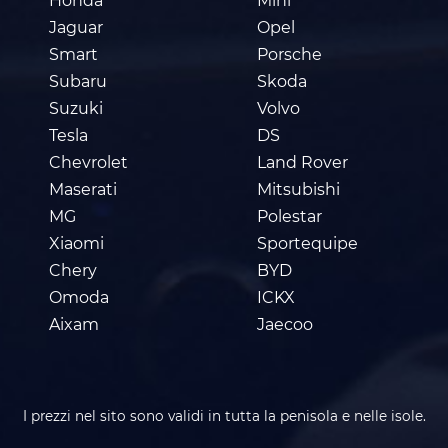
Honda
Mini
Jaguar
Opel
Smart
Porsche
Subaru
Skoda
Suzuki
Volvo
Tesla
DS
Chevrolet
Land Rover
Maserati
Mitsubishi
MG
Polestar
Xiaomi
Sportequipe
Chery
BYD
Omoda
ICKX
Aixam
Jaecoo
I prezzi nel sito sono validi in tutta la penisola e nelle isole.