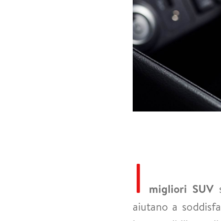
I
migliori SUV
s
aiutano a soddisf