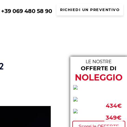
+39 069 480 58 90
RICHIEDI UN PREVENTIVO
LE NOSTRE
22
OFFERTE DI
LE N
NOLEGGIO
293€
434€
297€
349€
Scopri le OFFERTE
FURGONI