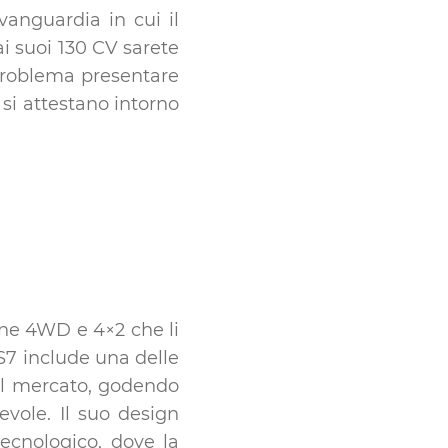
vanguardia in cui il
i suoi 130 CV sarete
 problema presentare
 si attestano intorno
ione 4WD e 4×2 che li
DS7 include una delle
sul mercato, godendo
evole. Il suo design
ecnologico, dove la