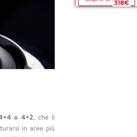
330€
318€
×4 o 4×2
, che li
urarsi in aree più