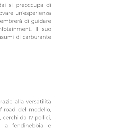
ai si preoccupa di
rovare un’esperienza
 sembrerà di guidare
otainment. Il suo
nsumi di carburante
zie alla versatilità
ff-road del modello,
 cerchi da 17 pollici,
me a fendinebbia e