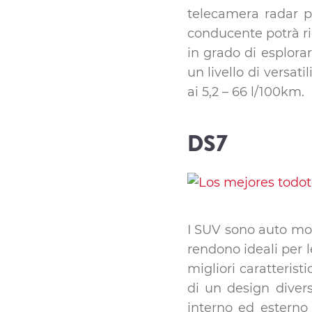
telecamera radar per
conducente potrà ri
in grado di esplora
un livello di versat
ai 5,2 – 66 l/100km.
DS7
I SUV sono auto molt
rendono ideali per l
migliori caratteris
di un design divers
interno ed esterno