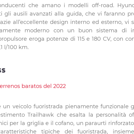
onducenti che amano i modelli off-road. Hyund
i gli ausili avanzati alla guida, che vi faranno p
razie all’eccellente design interno ed esterno, vi
utamente moderno con un buon sistema di inf
propulsore eroga potenze di 115 e 180 CV, con co
,1 l/100 km.
ss
n veicolo fuoristrada pienamente funzionale gra
lestimento Trailhawk che esalta la personalità o
ci per la griglia e il cofano, un paraurti rinforzato,
aratteristiche tipiche dei fuoristrada, insie