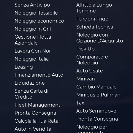
Senza Anticipo
Affitto a Lungo
Termine
Noleggio flessibile
Furgoni Frigo
Noleggio economico
Scheda Tecnica
Noleggio in Crif
Noleggio con
Gestione Flotta
Opzione D’Acquisto
Aziendale
Pick Up
Lavora Con Noi
Comparatore
Noleggio Italia
Noleggio
Leasing
Auto Usate
Finanziamento Auto
Minivan
Liquidazione
Cambio Manuale
Senza Carta di
Minibus e Pullman
Credito
Taxi
Fleet Management
Auto Seminuove
Pronta Consegna
Pronta Consegna
Calcola la Tua Rata
Noleggio per i
Auto in Vendita
dipendenti