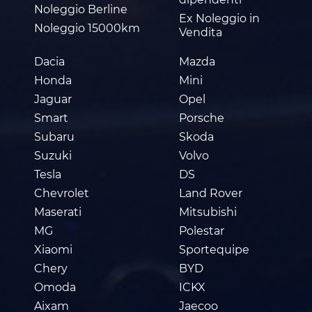
Noleggio Berline
Ex Noleggio in
Noleggio 15000km
Vendita
Dacia
Mazda
Honda
Mini
Jaguar
Opel
Smart
Porsche
Subaru
Skoda
Suzuki
Volvo
Tesla
DS
Chevrolet
Land Rover
Maserati
Mitsubishi
MG
Polestar
Xiaomi
Sportequipe
Chery
BYD
Omoda
ICKX
Aixam
Jaecoo