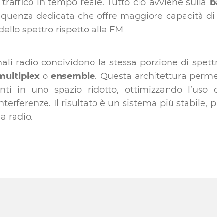
 traffico in tempo reale. Tutto ciò avviene sulla
b
requenza dedicata che offre maggiore capacità di
dello spettro rispetto alla FM.
li radio condividono la stessa porzione di spettr
multiplex
o
ensemble
. Questa architettura perme
ti in uno spazio ridotto, ottimizzando l’uso 
erferenze. Il risultato è un sistema più stabile, p
la radio.