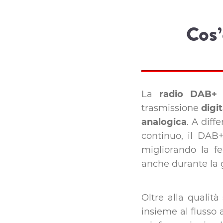
Cos’
La
radio DAB+ (
trasmissione
digi
analogica
. A diff
continuo, il DAB+
migliorando la fe
anche durante la g
Oltre alla qualit
insieme al flusso a