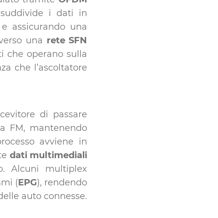
suddivide i dati in
ze e assicurando una
averso una
rete SFN
ti che operano sulla
za che l’ascoltatore
cevitore di passare
alla FM, mantenendo
processo avviene in
tte
dati multimediali
o. Alcuni multiplex
mmi (
EPG
), rendendo
 delle auto connesse.