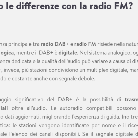
o le differenze con la radio FM?
nza principale tra
radio DAB+
e
radio FM
risiede nella natur
logica
, mentre il DAB+ è
digitale
. Nel sistema analogico, og
nza dedicata e la qualità dell’audio può variare a causa di dis
 invece, più stazioni condividono un multiplex digitale, m
ido e costante anche con segnale debole.
ggio significativo del DAB+ è la possibilità di
tras
iali
oltre all’audio. Le autoradio compatibili possono v
 dati aggiornati, migliorando l’esperienza di guida. Inoltre,
ica: le stazioni vengono identificate per nome e il rice
le l’elenco dei canali disponibili. Se il segnale digitale di