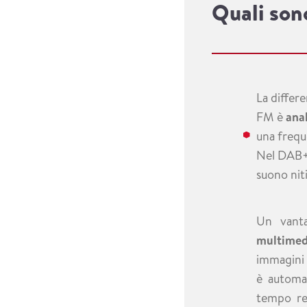
Quali son
La differe
FM è
ana
una freque
Nel DAB+,
suono nit
Un vanta
multimed
immagini o
è automat
tempo rea