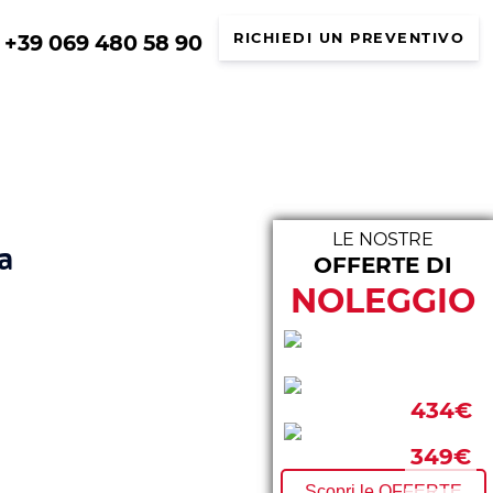
+39 069 480 58 90
RICHIEDI UN PREVENTIVO
LE NOSTRE
a
OFFERTE DI
LE N
NOLEGGIO
293€
434€
297€
349€
Scopri le OFFERTE
FURGONI