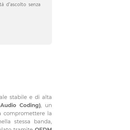
à d’ascolto senza
le stabile e di alta
Audio Coding)
, un
za compromettere la
nella stessa banda,
ulato tramite
OFDM