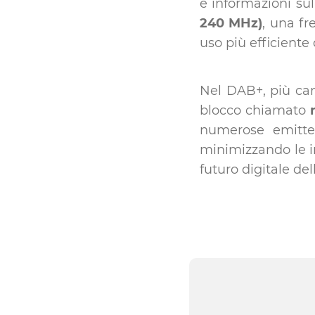
e informazioni sul
240 MHz)
, una f
uso più efficiente 
Nel DAB+, più cana
blocco chiamato
numerose emitten
minimizzando le int
futuro digitale del