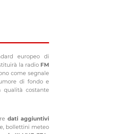
dard europeo di
ituirà la radio
FM
 suono come segnale
 rumore di fondo e
a qualità costante
ere
dati aggiuntivi
ie, bollettini meteo