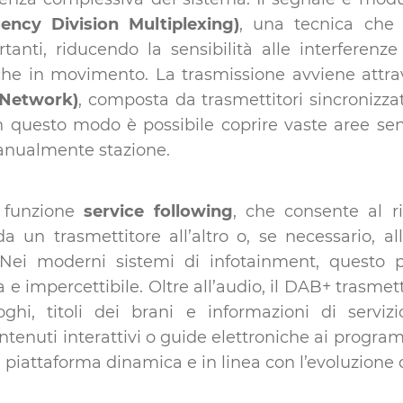
ency Division Multiplexing)
, una tecnica che 
rtanti, riducendo la sensibilità alle interferen
nche in movimento. La trasmissione avviene attr
 Network)
, composta da trasmettitori sincronizza
n questo modo è possibile coprire vaste aree sen
nualmente stazione.
a funzione
service following
, che consente al ri
 un trasmettitore all’altro o, se necessario, 
. Nei moderni sistemi di infotainment, questo 
e impercettibile. Oltre all’audio, il DAB+ trasme
hi, titoli dei brani e informazioni di servizi
tenuti interattivi o guide elettroniche ai progra
a piattaforma dinamica e in linea con l’evoluzione