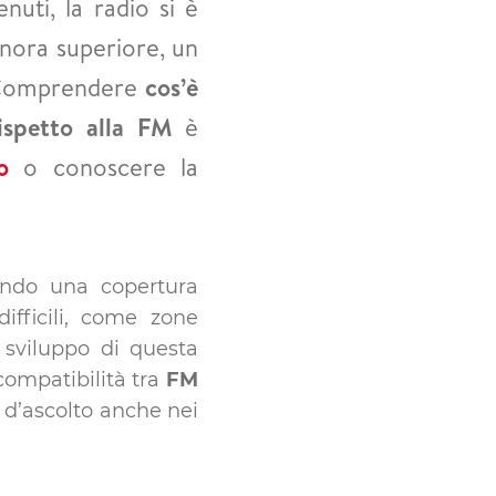
nuti, la radio si è
onora superiore, un
. Comprendere
cos’è
rispetto alla FM
è
o
o conoscere la
endo una copertura
ifficili, come zone
o sviluppo di questa
compatibilità tra
FM
 d’ascolto anche nei