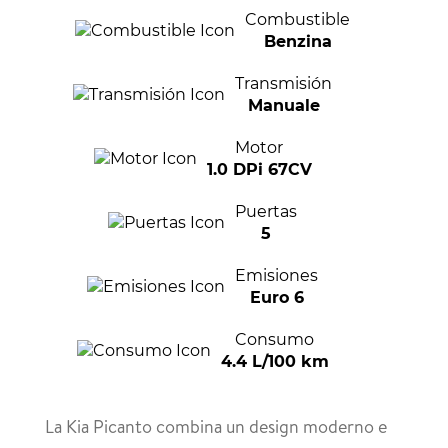
Combustible
Benzina
Transmisión
Manuale
Motor
1.0 DPi 67CV
Puertas
5
Emisiones
Euro 6
Consumo
4.4 L/100 km
La Kia Picanto combina un design moderno e