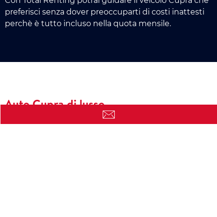
Con Total Renting potrai guidare il veicolo Cupra che
preferisci senza dover preoccuparti di costi inattesti
perchè è tutto incluso nella quota mensile.
Auto Cupra di lusso
I veicoli Cupra sono quelli che hanno prestazioni,
caratterstiche e design superiori alle auto normali;
per questo motivo il loro prezzo è molto più alto
della media e non tutte le persone possono
permetterseli.
L'assicurazione, le riparazioni, il cambio gomme e la
manutenzione delle auto di lusso hanno costi
superiori rispetto alle altre categorie di veicoli. Con