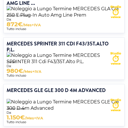
AMG LINE ...
Ibrido a innesto
Da:
872
€
/Mes+IVA
Tutto incluso
MERCEDES SPRINTER 311 CDI F43/35T.ALTO
P.L.
Diesel
Da:
980
€
/Mes+IVA
Tutto incluso
MERCEDES GLE GLE 300 D 4M ADVANCED
Ibrido diesel
Da:
1.150
€
/Mes+IVA
Tutto incluso