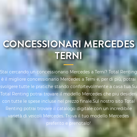
CONCESSIONARI MERCEDES
TERNI
Stai cercando un concessionario Mercedes a Terni? Total Renting
è il migliore concessionario Mercedes a Terni e, per di più, potrai
svolgere tutte le pratiche stando confortevolmente a casa tua.Su
Total Renting potrai trovare il modello Mercedes che piu desideri
con tutte le spese incluse nel prezzo finale.Sul nostro sito Total
Renting potrai trovare il catalogo digitale con un incredibile
varietà di veicoli Mercedes. Trova il tuo modello Mercedes
preferito e prenotalo!