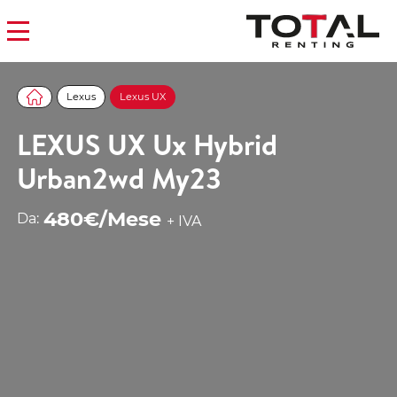
Lexus
Lexus UX
LEXUS UX Ux Hybrid
Urban2wd My23
480€/Mese
Da:
+ IVA