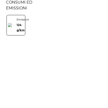
CONSUMI ED
EMISSIONI
Emissioni
124
g/km
CI SARÀ SEMPRE
UNA NUOVA
AVVENTURA IN
ARRIVO