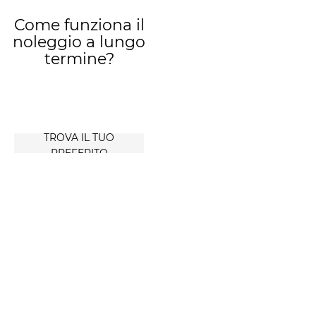
Come funziona il
noleggio a lungo
termine?
TROVA IL TUO
PREFERITO
Scegliere il
veicolo a
noleggio
significa
conoscere tutte
le informazioni
e le
caratteristiche