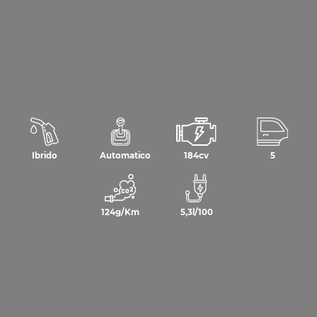
Ibrido
Automatico
184cv
5
124g/Km
5,3l/100