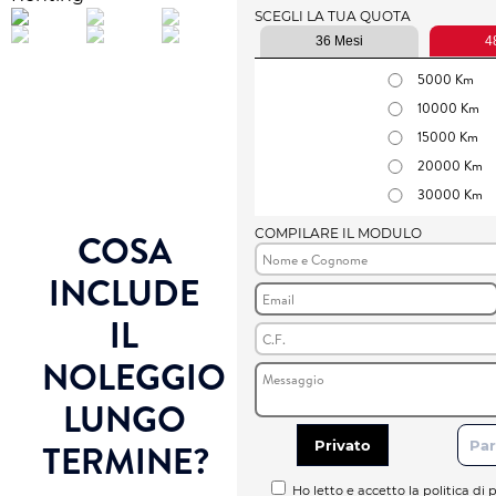
SCEGLI LA TUA QUOTA
36 Mesi
4
5000 Km
10000 Km
15000 Km
20000 Km
30000 Km
COMPILARE IL MODULO
COSA
INCLUDE
IL
NOLEGGIO
LUNGO
TERMINE?
Privato
Par
Ho letto e accetto la politica di p