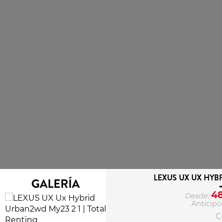
LEXUS UX UX HY
GALERÍA
4
Desde:
Anticipo
C