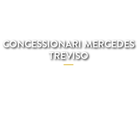
CONCESSIONARI MERCEDES
TREVISO
Stai cercando un concessionario Mercedes a Treviso? Total
Renting è il migliore concessionario Mercedes a Treviso e,
inoltre, potrai svolgere tutte le pratiche stando tranquillamente
a casa tua.Su Total Renting potrai trovare il modello Mercedes
che piu desideri con tutte le spese incluse nel prezzo finale.Sul
nostro sito Total Renting potrai trovare il catalogo digitale con
un incredibile varietà di auto Mercedes. Trova il tuo modello
Mercedes preferito e prenotalo!