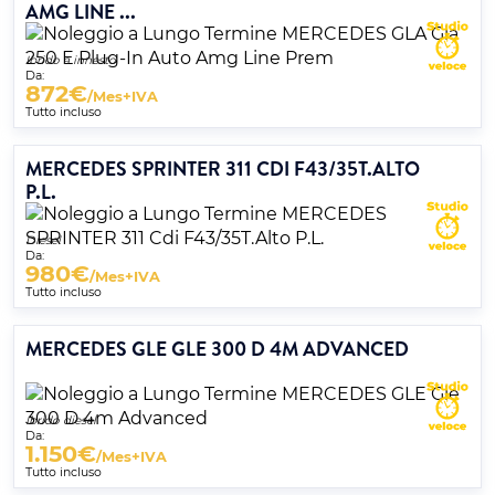
AMG LINE ...
Ibrido a innesto
Da:
872
€
/Mes+IVA
Tutto incluso
MERCEDES SPRINTER 311 CDI F43/35T.ALTO
P.L.
Diesel
Da:
980
€
/Mes+IVA
Tutto incluso
MERCEDES GLE GLE 300 D 4M ADVANCED
Ibrido diesel
Da:
1.150
€
/Mes+IVA
Tutto incluso