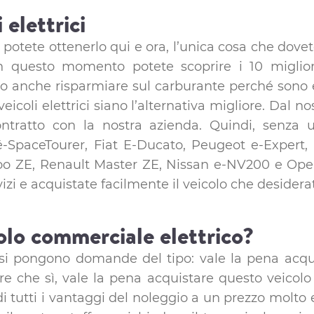
 elettrici
potete ottenerlo qui e ora, l’unica cosa che dove
 In questo momento potete scoprire i 10 miglior
 anche risparmiare sul carburante perché sono elet
coli elettrici siano l’alternativa migliore. Dal n
ratto con la nostra azienda. Quindi, senza ul
n ë-SpaceTourer, Fiat E-Ducato, Peugeot e-Exper
o ZE, Renault Master ZE, Nissan e-NV200 e Opel V
rvizi e acquistate facilmente il veicolo che deside
olo commerciale elettrico?
to si pongono domande del tipo: vale la pena acq
che sì, vale la pena acquistare questo veicolo e 
 tutti i vantaggi del noleggio a un prezzo molto e