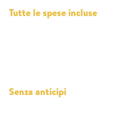
Tutte le spese incluse
Il noleggio a lungo termine include tutte le
spese di gestione, come manutenzione,
assistenza stradale e assicurazione. Non ci
saranno costi imprevisti, garantendo una
gestione semplice e trasparente.
Senza anticipi
Scegliendo un noleggio senza anticipi,
puoi accedere a un veicolo moderno senza
investimenti iniziali. Una soluzione
comoda, flessibile e perfetta per